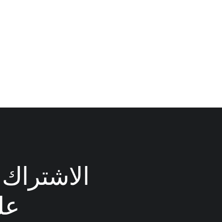
الاشتراك ف
عل